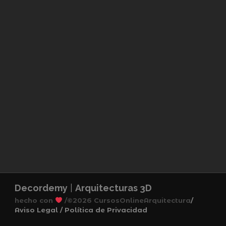
Decordemy
|
Arquitecturas 3D
hecho con
/
©2026 CursosOnlineArquitectura
/
Aviso Legal /
Política de Privacidad