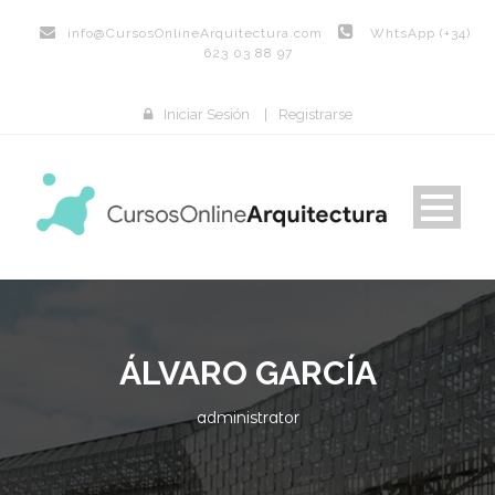
info@
CursosOnlineArquitectura.com
WhtsApp (+34)
623 03 88 97
Iniciar Sesión
|
Registrarse
ÁLVARO GARCÍA
administrator