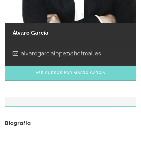
Álvaro García
alvarogarcialopez@hotmail.es
VER CURSOS POR ÁLVARO GARCÍA
Biografía