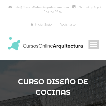
info@
CursosOnlineArquitectura.com
WhtsApp (+34)
623 03 88 97
Iniciar Sesión
|
Registrarse
CURSO DISEÑO DE
COCINAS