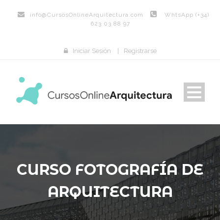
info@
CursosOnlineArquitectura.com
WhtsApp (+34)
623 03 88 97
Iniciar Sesión
|
Registrarse
CURSO FOTOGRAFÍA DE
ARQUITECTURA