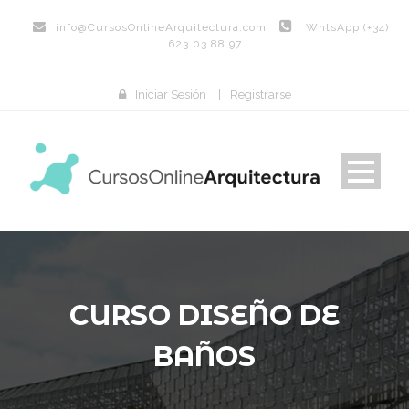
info@
CursosOnlineArquitectura.com
WhtsApp (+34)
623 03 88 97
Iniciar Sesión
|
Registrarse
CURSO DISEÑO DE
BAÑOS