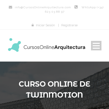
info@
CursosOnlineArquitectura.com
WhtsApp (+34)
623 03 88 97
Iniciar Sesión
|
Registrarse
CURSO ONLINE DE
TWINMOTION