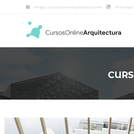
info@
CursosOnlineArquitectura.com
WhtsApp (
CURS