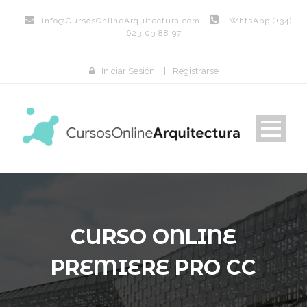
info@
CursosOnlineArquitectura.com
WhtsApp (+34)
623 03 88 97
Iniciar Sesión
|
Registrarse
CURSO ONLINE
PREMIERE PRO CC