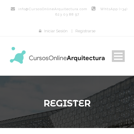
info@
CursosOnlineArquitectura.com
WhtsApp (+34)
623 03 88 97
Iniciar Sesión
|
Registrarse
REGISTER