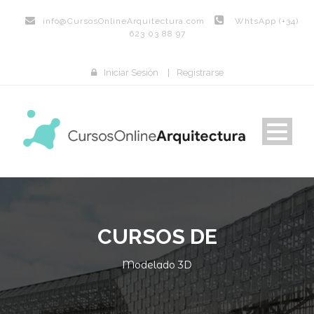
info@
CursosOnlineArquitectura.com
WhtsApp (+34)
623 03 88 97
Iniciar Sesión
|
Registrarse
CURSOS DE
Modelado 3D