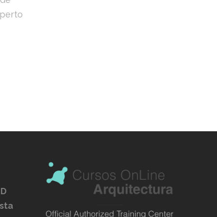
xperto
3D
sta