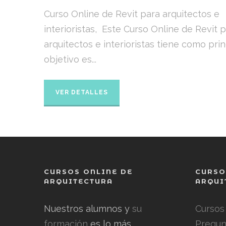
Curso Online de Revit para arquitectos e
interioristas, Este Curso Online de Revit 
arquitectos e interioristas tiene como prin
objetivo es...
VER DETALLES
CURSOS ONLINE DE
CURSO
ARQUITECTURA
ARQUI
Nuestros alumnos y
su
Cursos
formación
es lo más
Pregun