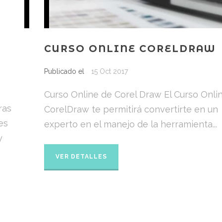
CURSO ONLINE CORELDRAW
Publicado el
15 Oct 2017
Curso Online de Corel Draw El Curso Onli
ras
CorelDraw te permitirá convertirte en un
es
experto en el manejo de la herramienta...
y
VER DETALLES