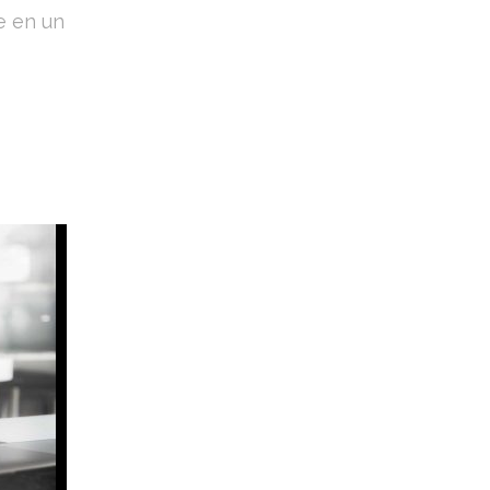
e en un