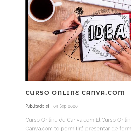
CURSO ONLINE CANVA.COM
Publicado el
09 Sep 2020
Curso Online de Canva.com El Curso Onlin
Canva.com te permitirá presentar de for