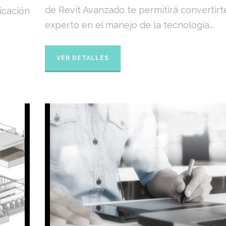
de Revit Avanzado te permitirá convertirt
licación
experto en el manejo de la tecnología...
VER DETALLES