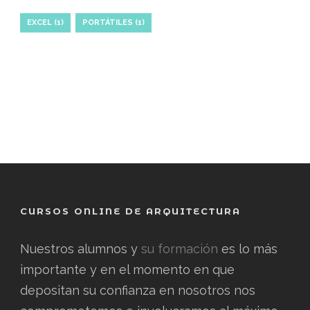
EXCEL
(1)
PORTÁTILES
(1)
CURSOS ONLINE DE ARQUITECTURA
Nuestros alumnos y
su formación
es lo más
importante y en el momento en que
depositan su confianza en nosotros nos