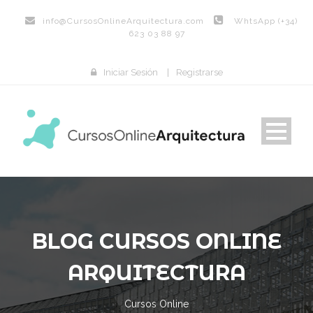
info@
CursosOnlineArquitectura.com
WhtsApp (+34)
623 03 88 97
Iniciar Sesión
|
Registrarse
BLOG CURSOS ONLINE
ARQUITECTURA
Cursos Online