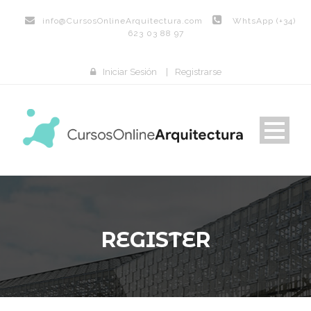
info@
CursosOnlineArquitectura.com
WhtsApp (+34)
623 03 88 97
Iniciar Sesión
|
Registrarse
REGISTER