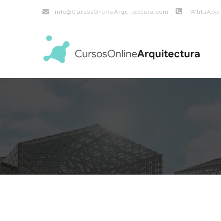
info@
CursosOnlineArquitectura.com
WhtsApp (