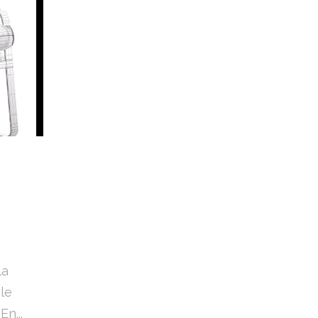
la
le
n...